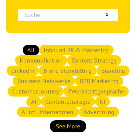
Dies ist ein Suchfeld mit einer automatischen Vorschlagsfunktion.
Es gibt keine Vorschläge, da das Suchfeld lee
All
Inbound PR & Marketing
Kommunikation
Content Strategy
LinkedIn
Brand Storytelling
Branding
Business Netzwerke
B2B Marketing
Customer Journey
#Werkstattgespräche
AI
Contentstrategie
KI
AI im Unternehmen.
Advertising
See More