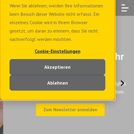
Wenn Sie ablehnen, werden Ihre Informationen
beim Besuch dieser Website nicht erfasst. Ein
einzelnes Cookie wird in Ihrem Browser
gesetzt, um daran zu erinnern, dass Sie nicht
nachverfolgt werden möchten.
Cookie-Einstellungen
SMART NEWS direkt in Ihr
Postfach
Akzeptieren
Erhalten Sie regelmäßig Tipps, Trends & Insights
Ablehnen
rund um PR, Kommunikation & digitale Medien.
Zum Newsletter anmelden