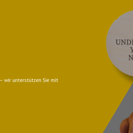
irekt in
hts rund um PR, Kommunikation