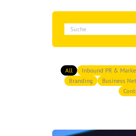
Dies ist ein Suchfeld mit einer automat
Es gibt keine Vorschläge, d
All
Inbound PR & Marke
Branding
Business Ne
Cont