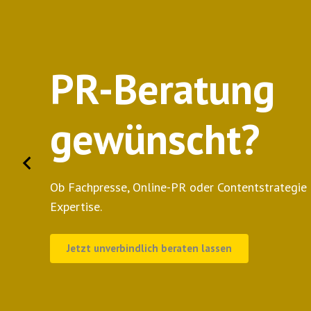
SMART NEWS d
Ihr Postfach
Erhalten Sie regelmäßig Tipps, Trends & Insig
& digitale Medien.
Zum Newsletter anmelden