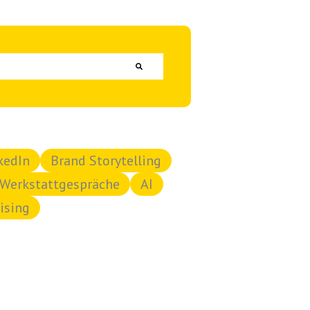
kedIn
Brand Storytelling
Werkstattgespräche
AI
ising