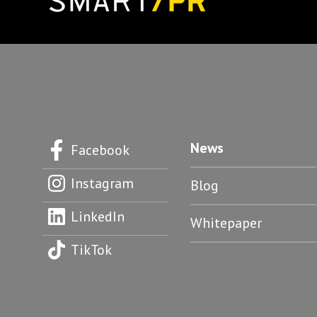
News
Facebook
Instagram
Blog
LinkedIn
Whitepaper
TikTok