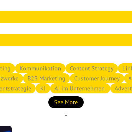
ischen Vorschlagsfunktion.
a das Suchfeld leer ist.
ting
Kommunikation
Content Strategy
Lin
tzwerke
B2B Marketing
Customer Journey
#
entstrategie
KI
AI im Unternehmen.
Advert
See More