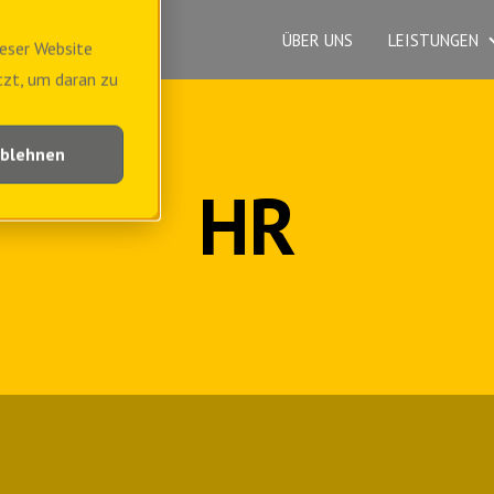
ÜBER UNS
LEISTUNGEN
eser Website
tzt, um daran zu
blehnen
HR