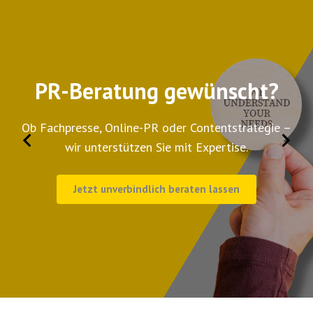
SMART NEWS direkt in Ih
?
Postfach
e –
Erhalten Sie regelmäßig Tipps, Trends & Insigh
rund um PR, Kommunikation & digitale Medie
Zum Newsletter anmelden