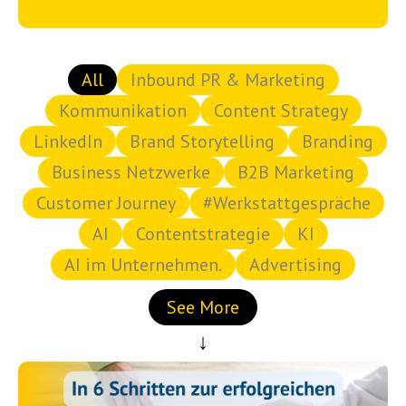
Es gibt keine Vorschläge, da das Suchfeld lee
All
Inbound PR & Marketing
Kommunikation
Content Strategy
LinkedIn
Brand Storytelling
Branding
Business Netzwerke
B2B Marketing
Customer Journey
#Werkstattgespräche
AI
Contentstrategie
KI
AI im Unternehmen.
Advertising
See More