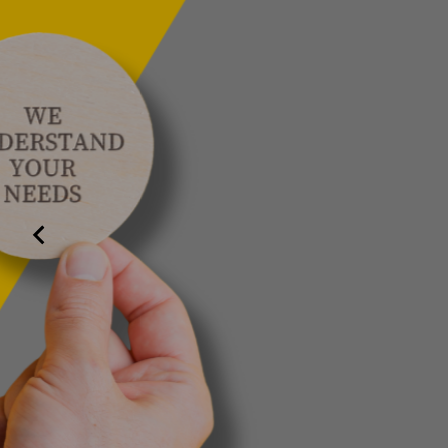
SMART NEWS d
Ihr Postfach
Erhalten Sie regelmäßig Tipps, Trends & Insight
& digitale Medien.
Zum Newsletter anmelden