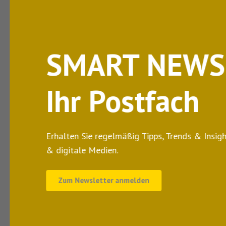
irekt in
s rund um PR, Kommunikation