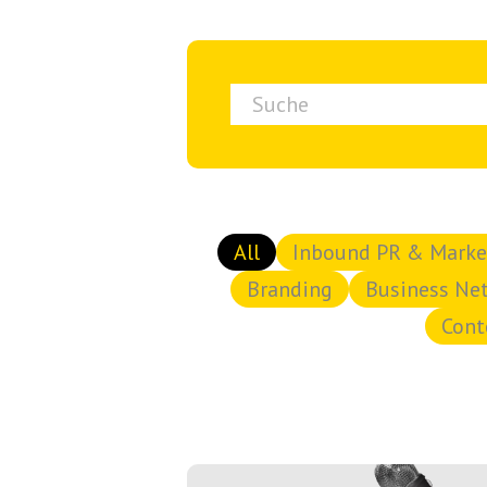
Dies ist ein Suchfeld mit einer automat
Es gibt keine Vorschläge, d
All
Inbound PR & Marke
Branding
Business Ne
Cont