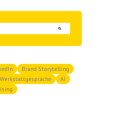
kedIn
Brand Storytelling
Werkstattgespräche
AI
ising