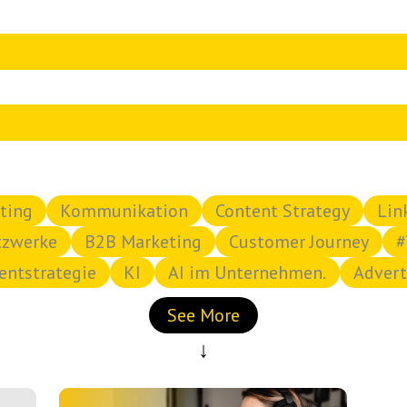
ischen Vorschlagsfunktion.
a das Suchfeld leer ist.
ting
Kommunikation
Content Strategy
Lin
tzwerke
B2B Marketing
Customer Journey
#
entstrategie
KI
AI im Unternehmen.
Advert
See More